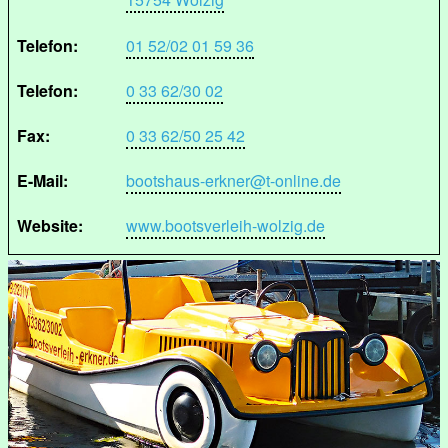
Telefon:
01 52/02 01 59 36
Telefon:
0 33 62/30 02
Fax:
0 33 62/50 25 42
E-Mail:
bootshaus-erkner@t-online.de
Website:
www.bootsverleih-wolzig.de