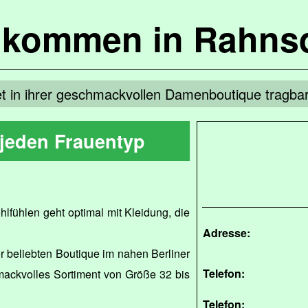
lkommen in Rahns
et in ihrer geschmackvollen Damenboutique tragba
 jeden Frauentyp
lfühlen geht optimal mit Kleidung, die
Adresse:
rer beliebten Boutique im nahen Berliner
Telefon:
mackvolles Sortiment von Größe 32 bis
Telefon: