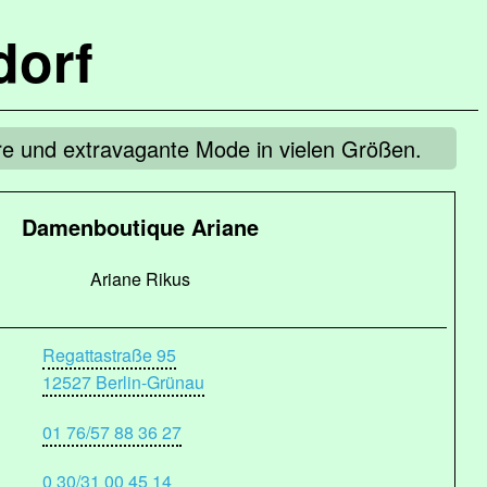
dorf
re und extravagante Mode in vielen Größen.
Damenboutique Ariane
Ariane Rikus
Regattastraße 95
12527 Berlin-Grünau
01 76/57 88 36 27
0 30/31 00 45 14