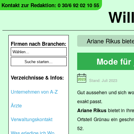
Kontakt zur Redaktion: 0 30/6 92 02 10 55
Wil
Ariane Rikus biet
Firmen nach Branchen:
Mode für
Verzeichnisse & Infos:
Stand: Juli 2023
Unternehmen von A-Z
Gut aussehen und sich woh
exakt passt.
Ärzte
Ariane Rikus
bietet in ih
Verwaltungskontakt
Ortsteil Grünau ein gesch
52.
Was erledige ich Wo