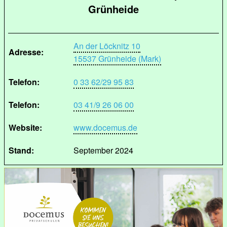
Grünheide
An der Löcknitz 10
Adresse:
15537 Grünheide (Mark)
Telefon:
0 33 62/29 95 83
Telefon:
03 41/9 26 06 00
Website:
www.docemus.de
Stand:
September 2024