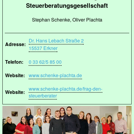
Steuerberatungsgesellschaft
Stephan Schenke, Oliver Plachta
Dr. Hans Lebach Straße 2
Adresse:
15537 Erkner
Telefon:
0 33 62/5 85 00
Website:
www.schenke-plachta.de
www.schenke-plachta.de/frag-den-
Website:
steuerberater