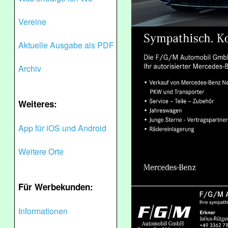
Vereine
Aktuelle Ausgabe als PDF
Archiv
Weiteres:
App für iOS und Android
Weitere Orte
Für Werbekunden:
Informationen