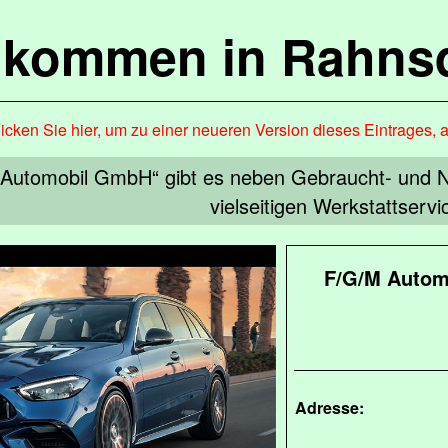
lkommen in Rahns
icken Sie hier, um zu einer neueren Version dieses Eintrages, 
 Automobil GmbH“ gibt es neben Gebraucht- und
vielseitigen Werkstattservi
F/G/M Autom
Adresse: