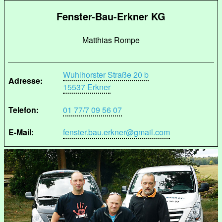
Fenster-Bau-Erkner KG
Matthias Rompe
Wuhlhorster Straße 20 b
Adresse:
15537 Erkner
Telefon:
01 77/7 09 56 07
E-Mail:
fenster.bau.erkner@gmail.com