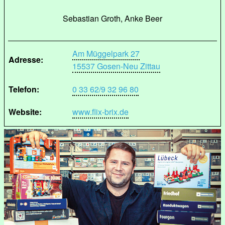
Sebastian Groth, Anke Beer
Am Müggelpark 27
Adresse:
15537 Gosen-Neu Zittau
Telefon:
0 33 62/9 32 96 80
Website:
www.flix-brix.de