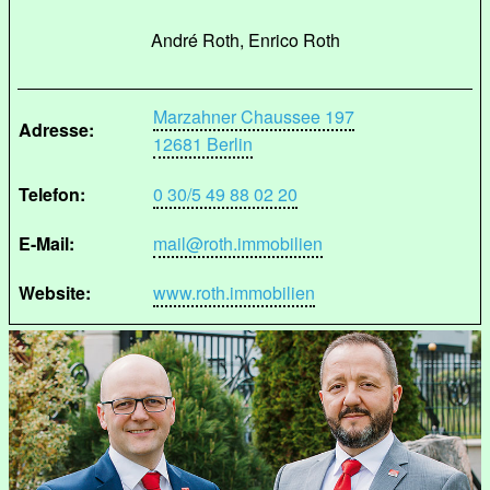
André Roth, Enrico Roth
Marzahner Chaussee 197
Adresse:
12681 Berlin
Telefon:
0 30/5 49 88 02 20
E-Mail:
mail@roth.immobilien
Website:
www.roth.immobilien