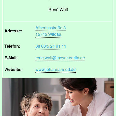
René Wolf
Albertusstraße 3
Adresse:
15745 Wildau
Telefon:
08 00/5 24 91 11
E-Mail:
rene.wolf@meyer-berlin.de
Website:
www.johanna-med.de