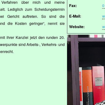
he Verfahren über mich und meine
Fax:
0
ckelt. Lediglich zum Scheidungstermin
E-Mail:
w
i Gericht auftreten. So sind die
und die Kosten geringer“, nennt sie
Website:
w
it ihrer Kanzlei jetzt den runden 20.
hwerpunkte sind Arbeits-, Verkehrs- und
ienrecht.