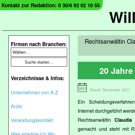
Kontakt zur Redaktion: 0 30/6 92 02 10 55
Wil
Rechtsanwältin Cla
Firmen nach Branchen:
20 Jahre
Verzeichnisse & Infos:
Stand: Dezember 2021
Unternehmen von A-Z
Ein Scheidungsverfahre
Ärzte
Internet durchgeführt werde
Rechtsanwältin
Claudia 
Verwaltungskontakt
gemacht und steht mit R
Was erledige ich Wo