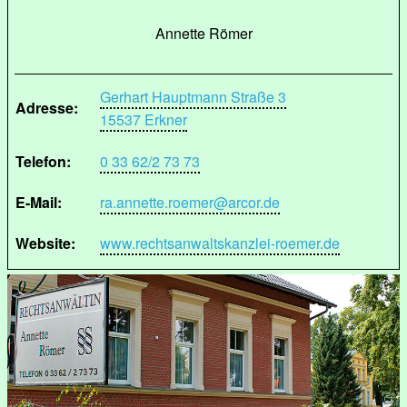
Annette Römer
Gerhart Hauptmann Straße 3
Adresse:
15537 Erkner
Telefon:
0 33 62/2 73 73
E-Mail:
ra.annette.roemer@arcor.de
Website:
www.rechtsanwaltskanzlei-roemer.de