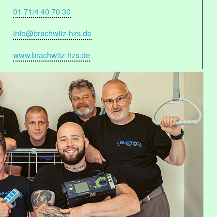
01 71/4 40 70 30
info@brachwitz-hzs.de
www.brachwitz-hzs.de