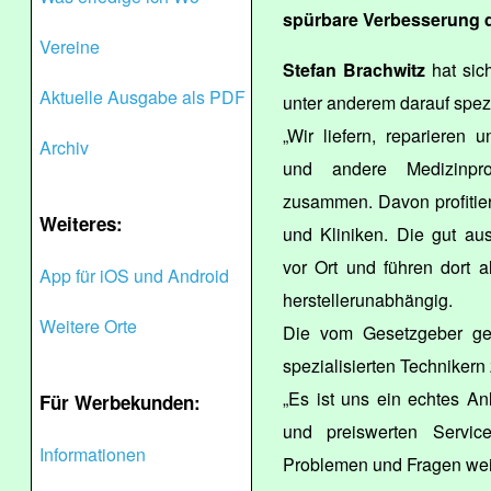
spürbare Verbesserung d
Vereine
Stefan Brachwitz
hat sic
Aktuelle Ausgabe als PDF
unter anderem darauf spezia
„Wir liefern, reparieren u
Archiv
und andere Medizinprod
zusammen. Davon profitie
Weiteres:
und Kliniken. Die gut au
vor Ort und führen dort a
App für iOS und Android
herstellerunabhängig.
Weitere Orte
Die vom Gesetzgeber ge
spezialisierten Technikern
„Es ist uns ein echtes An
Für Werbekunden:
und preiswerten Servic
Informationen
Problemen und Fragen weite