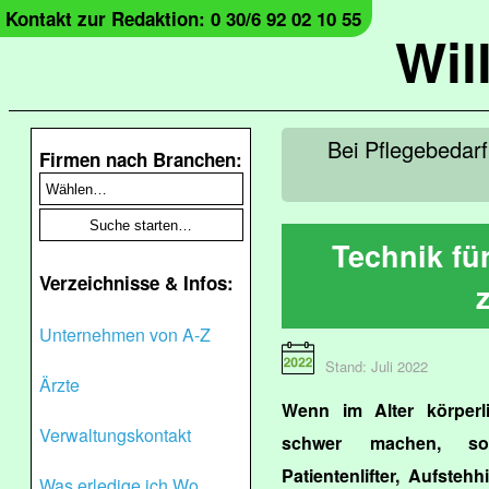
Kontakt zur Redaktion: 0 30/6 92 02 10 55
Wil
Bei Pflegebedar
Firmen nach Branchen:
Technik fü
Verzeichnisse & Infos:
Unternehmen von A-Z
Stand: Juli 2022
Ärzte
Wenn im Alter körper
Verwaltungskontakt
schwer machen, sorg
Patientenlifter, Aufstehh
Was erledige ich Wo