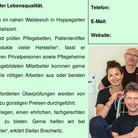
er Lebensqualität.
Telefon:
h im nahen Waldesruh in Hoppegarten
E-Mail:
lisiert.
Website:
nd prüfen Pflegebetten, Patientenlifter
ukte vieler Hersteller“, fasst er
ren Privatpersonen sowie Pflegeheime
sgebildeten Mitarbeiter kommen gerne
lle nötigen Arbeiten aus oder beraten
forderten Überprüfungen werden von
 zu günstigen Preisen durchgeführt.
liegen, einen ehrlichen, fachgerechten
e zu bieten. Gerne helfen wir bei
r“, erklärt Stefan Brachwitz.