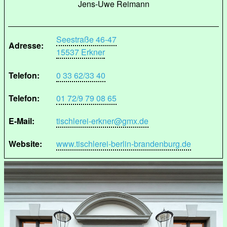
Jens-Uwe Reimann
Seestraße 46-47
Adresse:
15537 Erkner
Telefon:
0 33 62/33 40
Telefon:
01 72/9 79 08 65
E-Mail:
tischlerei-erkner@gmx.de
Website:
www.tischlerei-berlin-brandenburg.de