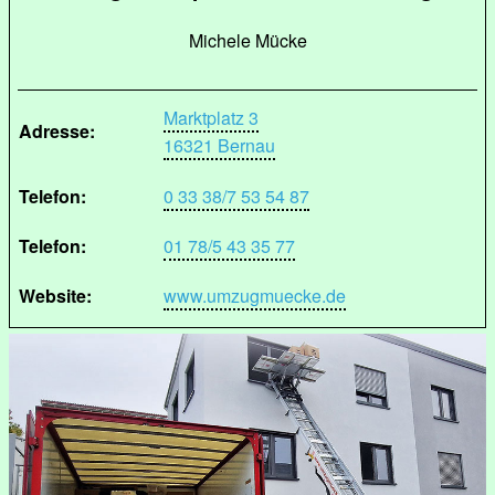
Michele Mücke
Marktplatz 3
Adresse:
16321 Bernau
Telefon:
0 33 38/7 53 54 87
Telefon:
01 78/5 43 35 77
Website:
www.umzugmuecke.de