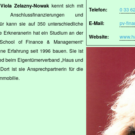
n
Viola Zelazny-Nowak
kennt sich mit
Telefon:
0 33 6
gen, Anschlussfinanzierungen und
E-Mail:
pv-fin
r kann sie auf 350 unterschiedliche
ie Erkneranerin hat ein Studium an der
Website:
www.ha
t School of Finance & Management“
ine Erfahrung seit 1996 bauen. Sie ist
ed beim Eigentümerverband „Haus und
ort ist sie Ansprechpartnerin für die
mmobilie.