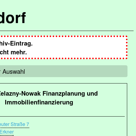
dorf
hiv-Eintrag.
cht mehr.
r Auswahl
Zelazny-Nowak Finanzplanung und
Immobilienfinanzierung
euter Straße 7
Erkner