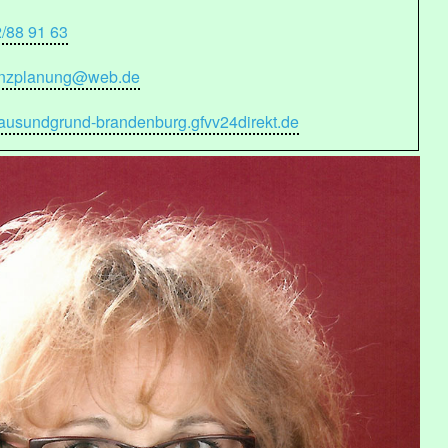
2/88 91 63
anzplanung@web.de
usundgrund-brandenburg.gfvv24direkt.de