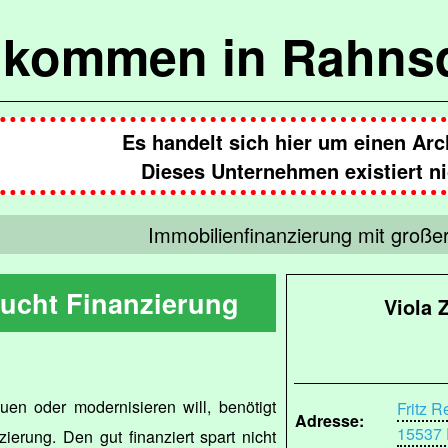
lkommen in Rahns
Es handelt sich hier um einen Arc
Dieses Unternehmen existiert ni
Immobilienfinanzierung mit große
sucht Finanzierung
Viola 
en oder modernisieren will, benötigt
Fritz R
Adresse:
15537 
ierung. Den gut finanziert spart nicht