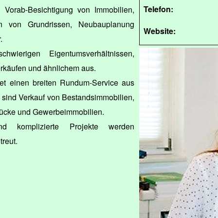
Telefon:
le Vorab-Besichtigung von Immobilien,
n von Grundrissen, Neubauplanung
Website:
.
wierigen Eigentumsverhältnissen,
rkäufen und ähnlichem aus.
et einen breiten Rundum-Service aus
 sind Verkauf von Bestandsimmobilien,
ücke und Gewerbeimmobilien.
d komplizierte Projekte werden
treut.