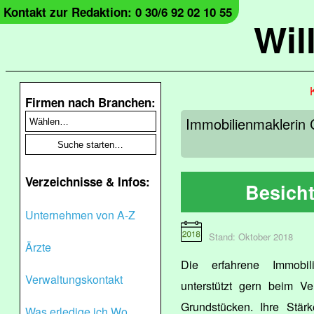
Kontakt zur Redaktion: 0 30/6 92 02 10 55
Wil
Firmen nach Branchen:
Immobilienmaklerin C
Verzeichnisse & Infos:
Besich
Unternehmen von A-Z
Stand: Oktober 2018
Ärzte
Die erfahrene Immobil
Verwaltungskontakt
unterstützt gern beim V
Grundstücken. Ihre Stär
Was erledige ich Wo