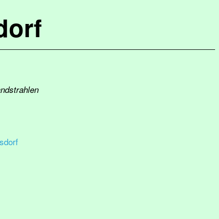
dorf
andstrahlen
sdorf