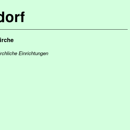
dorf
irche
irchliche Einrichtungen