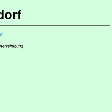
dorf
nt
sterreinigung