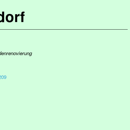
dorf
adenrenovierung
209