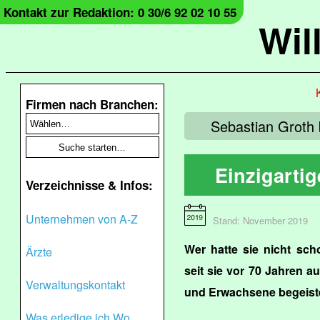
Kontakt zur Redaktion: 0 30/6 92 02 10 55
Wil
Firmen nach Branchen:
Sebastian Groth 
Einzigarti
Verzeichnisse & Infos:
Unternehmen von A-Z
Stand: November 2019
Wer hatte sie nicht sch
Ärzte
seit sie vor 70 Jahren a
Verwaltungskontakt
und Erwachsene begeiste
Was erledige ich Wo