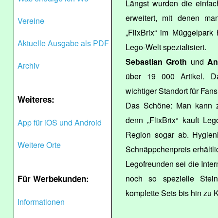
Längst wurden die einfa
erweitert, mit denen m
Vereine
„FlixBrix“ im Müggelpark 
Aktuelle Ausgabe als PDF
Lego-Welt spezialisiert.
Sebastian Groth
und
An
Archiv
über 19 000 Artikel. D
wichtiger Standort für Fans
Weiteres:
Das Schöne: Man kann z
denn „FlixBrix“ kauft Le
App für iOS und Android
Region sogar ab. Hygieni
Weitere Orte
Schnäppchenpreis erhältli
Legofreunden sei die Inter
Für Werbekunden:
noch so spezielle Stei
komplette Sets bis hin zu 
Informationen