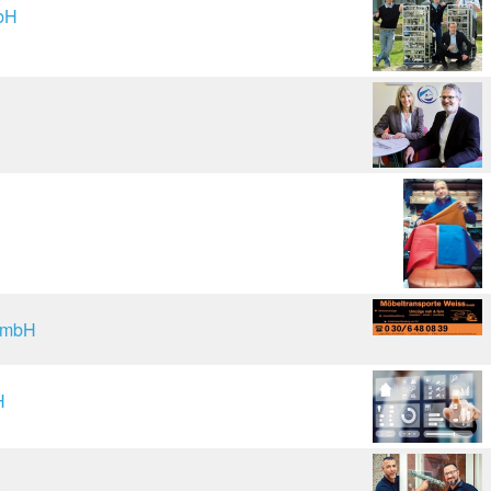
bH
 GmbH
H